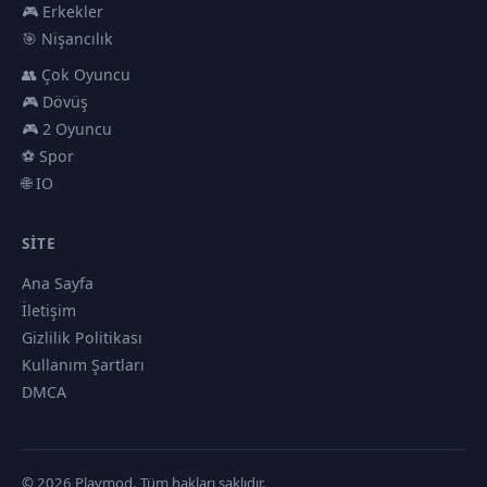
🎮 Erkekler
🎯 Nişancılık
👥 Çok Oyuncu
🎮 Dövüş
🎮 2 Oyuncu
⚽ Spor
🌐 IO
SITE
Ana Sayfa
İletişim
Gizlilik Politikası
Kullanım Şartları
DMCA
© 2026 Playmod. Tüm hakları saklıdır.