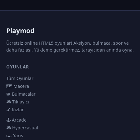
P
laymod
Ücretsiz online HTML5 oyunlar! Aksiyon, bulmaca, spor ve
daha fazlası. Yükleme gerektirmez, tarayıcıdan anında oyna.
OYUNLAR
Tüm Oyunlar
🗺️ Macera
🧩 Bulmacalar
🎮 Tıklayıcı
💅 Kızlar
🕹️ Arcade
🎮 Hypercasual
🏎️ Yarış