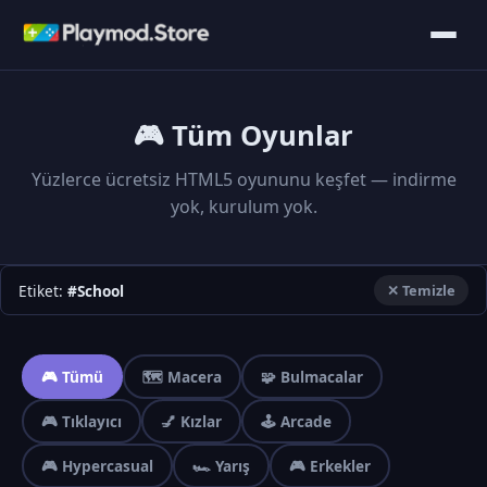
🎮 Tüm Oyunlar
Yüzlerce ücretsiz HTML5 oyununu keşfet — indirme
yok, kurulum yok.
Etiket:
#School
✕ Temizle
🎮 Tümü
🗺️ Macera
🧩 Bulmacalar
🎮 Tıklayıcı
💅 Kızlar
🕹️ Arcade
🎮 Hypercasual
🏎️ Yarış
🎮 Erkekler