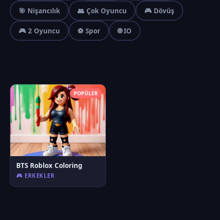
🎯 Nişancılık
👥 Çok Oyuncu
🎮 Dövüş
🎮 2 Oyuncu
⚽ Spor
🌐 IO
POPÜLER
BTS Roblox Coloring
🎮 ERKEKLER