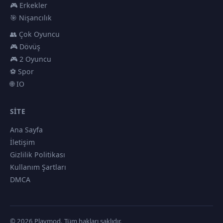
🎮 Erkekler
🎯 Nişancılık
👥 Çok Oyuncu
🎮 Dövüş
🎮 2 Oyuncu
⚽ Spor
🌐 IO
SITE
Ana Sayfa
İletişim
Gizlilik Politikası
Kullanım Şartları
DMCA
© 2026 Playmod. Tüm hakları saklıdır.