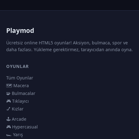
P
laymod
Ücretsiz online HTML5 oyunlar! Aksiyon, bulmaca, spor ve
daha fazlası. Yükleme gerektirmez, tarayıcıdan anında oyna.
OYUNLAR
Tüm Oyunlar
🗺️ Macera
🧩 Bulmacalar
🎮 Tıklayıcı
💅 Kızlar
🕹️ Arcade
🎮 Hypercasual
🏎️ Yarış