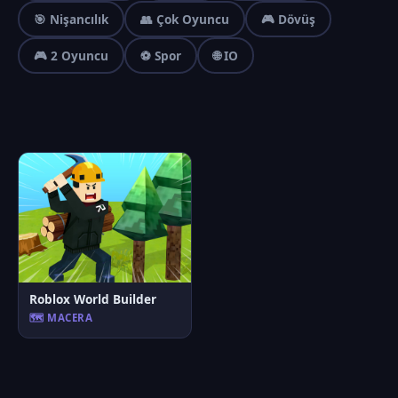
🎯 Nişancılık
👥 Çok Oyuncu
🎮 Dövüş
🎮 2 Oyuncu
⚽ Spor
🌐 IO
Roblox World Builder
🗺️ MACERA