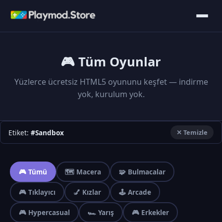
🎮 Tüm Oyunlar
Yüzlerce ücretsiz HTML5 oyununu keşfet — indirme
yok, kurulum yok.
Etiket:
#Sandbox
✕ Temizle
🎮 Tümü
🗺️ Macera
🧩 Bulmacalar
🎮 Tıklayıcı
💅 Kızlar
🕹️ Arcade
🎮 Hypercasual
🏎️ Yarış
🎮 Erkekler