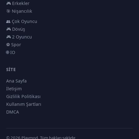
🎮 Erkekler
🎯 Nişancılık
👥 Çok Oyuncu
🎮 Dövüş
🎮 2 Oyuncu
⚽ Spor
🌐 IO
SITE
Ana Sayfa
İletişim
Gizlilik Politikası
Kullanım Şartları
DMCA
© 2026 Playmod. Tüm hakları saklıdır.