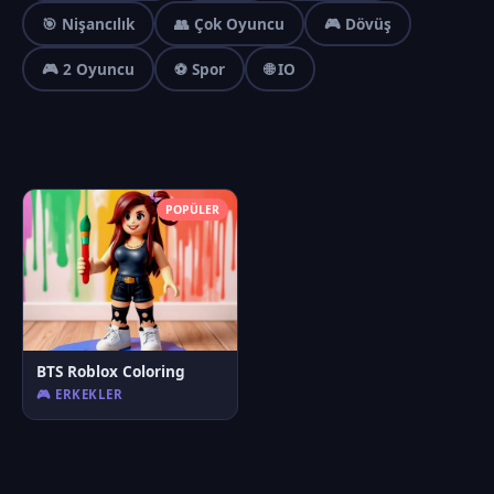
🎯 Nişancılık
👥 Çok Oyuncu
🎮 Dövüş
🎮 2 Oyuncu
⚽ Spor
🌐 IO
POPÜLER
BTS Roblox Coloring
🎮 ERKEKLER