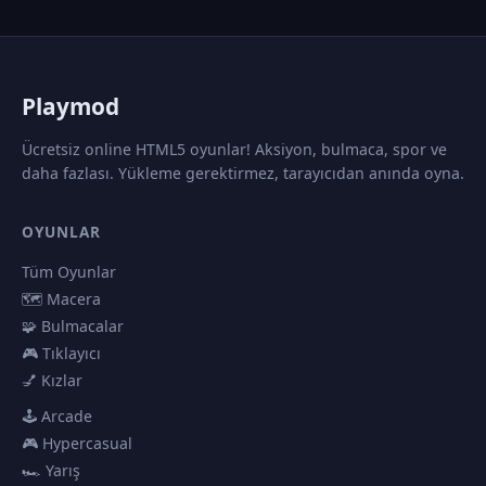
P
laymod
Ücretsiz online HTML5 oyunlar! Aksiyon, bulmaca, spor ve
daha fazlası. Yükleme gerektirmez, tarayıcıdan anında oyna.
OYUNLAR
Tüm Oyunlar
🗺️ Macera
🧩 Bulmacalar
🎮 Tıklayıcı
💅 Kızlar
🕹️ Arcade
🎮 Hypercasual
🏎️ Yarış