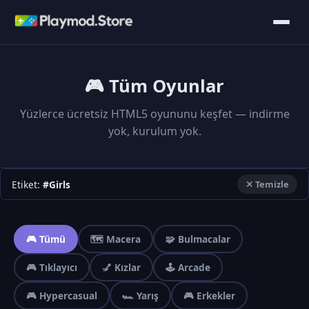
🎮 Tüm Oyunlar
Yüzlerce ücretsiz HTML5 oyununu keşfet — indirme
yok, kurulum yok.
Etiket:
#Girls
✕ Temizle
🎮 Tümü
🗺️ Macera
🧩 Bulmacalar
🎮 Tıklayıcı
💅 Kızlar
🕹️ Arcade
🎮 Hypercasual
🏎️ Yarış
🎮 Erkekler