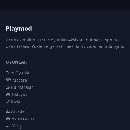
P
laymod
Ücretsiz online HTML5 oyunlar! Aksiyon, bulmaca, spor ve
daha fazlası. Yükleme gerektirmez, tarayıcıdan anında oyna.
OYUNLAR
Tüm Oyunlar
🗺️ Macera
🧩 Bulmacalar
🎮 Tıklayıcı
💅 Kızlar
🕹️ Arcade
🎮 Hypercasual
🏎️ Yarış