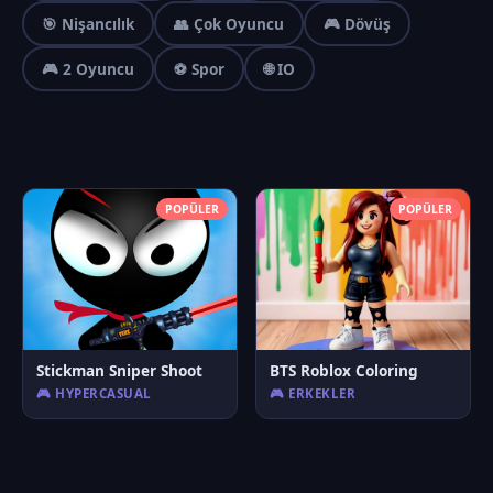
🎯 Nişancılık
👥 Çok Oyuncu
🎮 Dövüş
🎮 2 Oyuncu
⚽ Spor
🌐 IO
POPÜLER
POPÜLER
Stickman Sniper Shoot
BTS Roblox Coloring
🎮 HYPERCASUAL
🎮 ERKEKLER