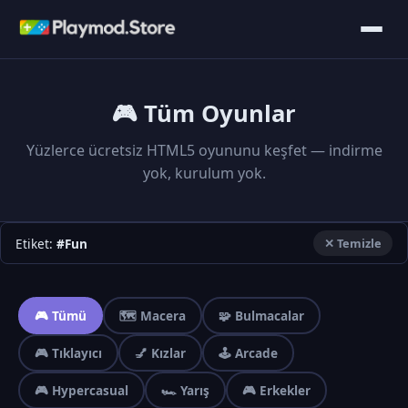
🎮 Tüm Oyunlar
Yüzlerce ücretsiz HTML5 oyununu keşfet — indirme
yok, kurulum yok.
Etiket:
#Fun
✕ Temizle
🎮 Tümü
🗺️ Macera
🧩 Bulmacalar
🎮 Tıklayıcı
💅 Kızlar
🕹️ Arcade
🎮 Hypercasual
🏎️ Yarış
🎮 Erkekler