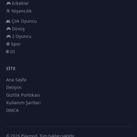
🎮 Erkekler
🎯 Nişancılık
👥 Çok Oyuncu
🎮 Dövüş
🎮 2 Oyuncu
⚽ Spor
🌐 IO
SITE
Ana Sayfa
İletişim
Gizlilik Politikası
Kullanım Şartları
DMCA
© 2026 Playmod. Tüm hakları saklıdır.