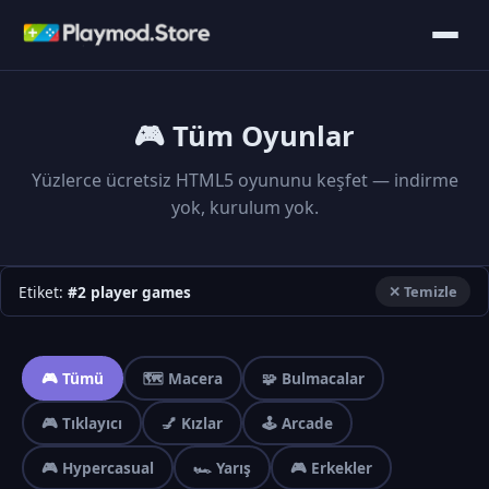
🎮 Tüm Oyunlar
Yüzlerce ücretsiz HTML5 oyununu keşfet — indirme
yok, kurulum yok.
Etiket:
#2 player games
✕ Temizle
🎮 Tümü
🗺️ Macera
🧩 Bulmacalar
🎮 Tıklayıcı
💅 Kızlar
🕹️ Arcade
🎮 Hypercasual
🏎️ Yarış
🎮 Erkekler