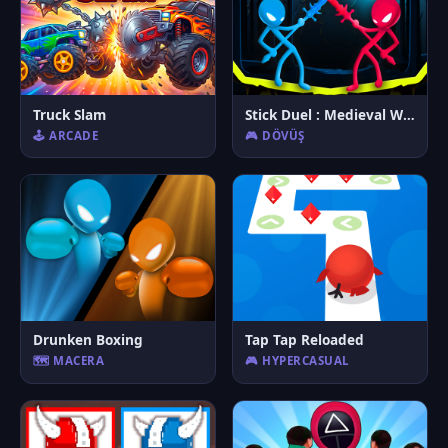
Truck Slam
Stick Duel : Medieval Wars
🕹️ ARCADE
🎮 DÖVÜŞ
Drunken Boxing
Tap Tap Reloaded
🗺️ MACERA
🎮 HYPERCASUAL