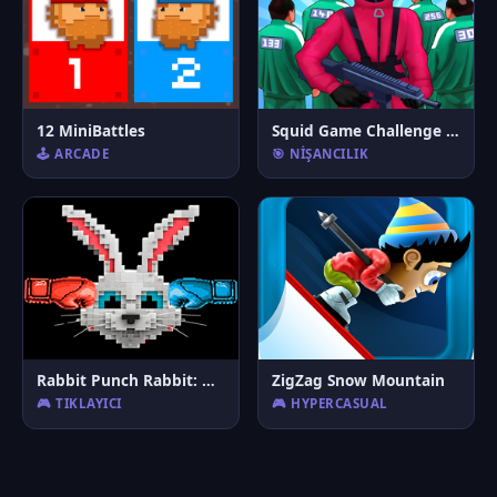
12 MiniBattles
Squid Game Challenge 3D
🕹️ ARCADE
🎯 NIŞANCILIK
Rabbit Punch Rabbit: Hızlı Tepki Arenası!
ZigZag Snow Mountain
🎮 TIKLAYICI
🎮 HYPERCASUAL