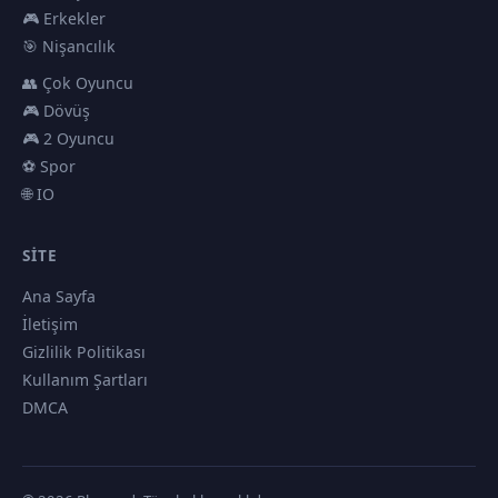
🎮 Erkekler
🎯 Nişancılık
👥 Çok Oyuncu
🎮 Dövüş
🎮 2 Oyuncu
⚽ Spor
🌐 IO
SITE
Ana Sayfa
İletişim
Gizlilik Politikası
Kullanım Şartları
DMCA