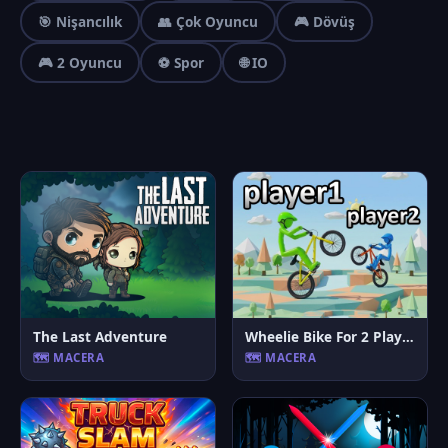
🎯 Nişancılık
👥 Çok Oyuncu
🎮 Dövüş
🎮 2 Oyuncu
⚽ Spor
🌐 IO
The Last Adventure
Wheelie Bike For 2 Players
🗺️ MACERA
🗺️ MACERA