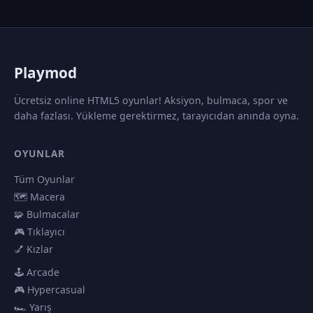
P
laymod
Ücretsiz online HTML5 oyunlar! Aksiyon, bulmaca, spor ve
daha fazlası. Yükleme gerektirmez, tarayıcıdan anında oyna.
OYUNLAR
Tüm Oyunlar
🗺️ Macera
🧩 Bulmacalar
🎮 Tıklayıcı
💅 Kızlar
🕹️ Arcade
🎮 Hypercasual
🏎️ Yarış