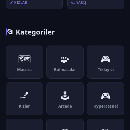
💅 KIZLAR
🏎️ YARIŞ
📂 Kategoriler
🗺️
🧩
🎮
Macera
Bulmacalar
Tıklayıcı
💅
🕹️
🎮
Kızlar
Arcade
Hypercasual