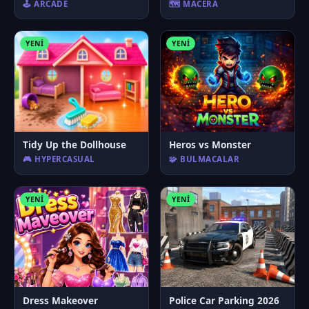
🕹️ ARCADE
🗺️ MACERA
YENI
YENI
Tidy Up the Dollhouse
Heros vs Monster
🎮 HYPERCASUAL
🧩 BULMACALAR
YENI
YENI
Dress Makeover
Police Car Parking 2026