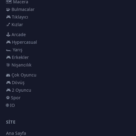
🗺️ Macera
🧩 Bulmacalar
🎮 Tıklayıcı
💅 Kızlar
🕹️ Arcade
🎮 Hypercasual
🏎️ Yarış
🎮 Erkekler
🎯 Nişancılık
👥 Çok Oyuncu
🎮 Dövüş
🎮 2 Oyuncu
⚽ Spor
🌐 IO
SITE
Ana Sayfa