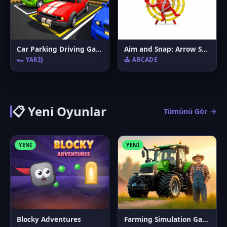
Car Parking Driving Game
Aim and Snap: Arrow Srike
🏎️ YARIŞ
🕹️ ARCADE
📋 Yeni Oyunlar
Tümünü Gör →
YENI
YENI
Blocky Adventures
Farming Simulation Game