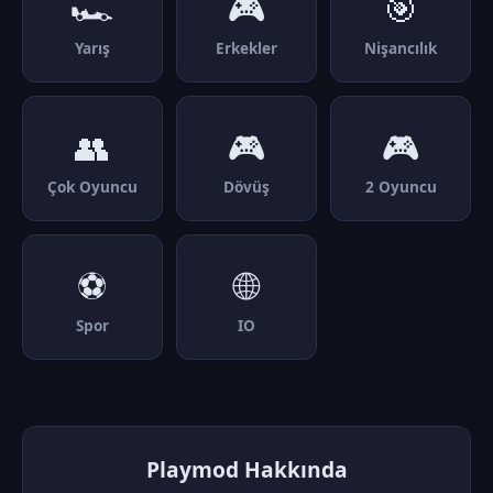
🏎️
🎮
🎯
Yarış
Erkekler
Nişancılık
👥
🎮
🎮
Çok Oyuncu
Dövüş
2 Oyuncu
⚽
🌐
Spor
IO
Playmod Hakkında